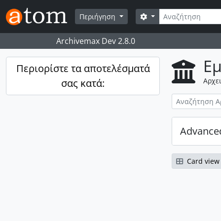
Skip to main content
Αναζήτηση
Επιλογές αναζήτησης
Περιήγηση
Archivemax Dev 2.8.0
Εμ
Περιορίστε τα αποτελέσματά
Αρχε
σας κατά:
Advanced
Card view